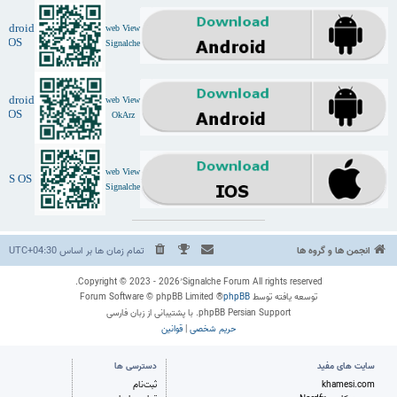
Android
web View
OS
Signalche
Android
web View
OS
OkArz
web View
IOS OS
Signalche
انجمن ها و گروه ها
تمام زمان ها بر اساس
UTC+04:30
Copyright © 2023 - 2026 ُSignalche Forum All rights reserved.
توسعه یافته توسط
phpBB
® Forum Software © phpBB Limited
phpBB Persian Support. با پشتیبانی از زبان فارسی
حریم شخصی
|
قوانین
سایت های مفید
دسترسی ها
khamesi.com
ثبت‌نام