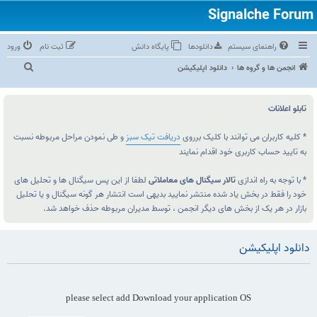
راهنمای سیستم
دانلودها
پایگاه دانش
ثبت نام
ورود
ج
انجمن ها و گروه ها
دانلود اپلیکیشن
س
ت‌
تابلو اعلانات
و
ج
* کلیه کاربران می توانند با کلیک برروی
دریافت تیک سبز
و طی نمودن مراحل مربوطه نسبت
به تایید حساب کاربری خود اقدام نمایند
و
* با توجه به راه اندازی
تالار سیگنال های معاملاتی
لطفا از این پس سیگنال ها و تحلیل های
خود را فقط در بخش یاد شده منتشر نمایید بدیهی است انتشار هر گونه سیگنال و یا تحلیل
بازار در هر یک از بخش های دیگر انجمن ، توسط مدیران مربوطه حذف خواهد شد.
دانلود اپلیکیشن
please select add Download your application OS