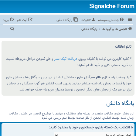
راهنمای سیستم
دانلودها
پایگاه دانش
ثبت نام
ورود
ج
انجمن ها و گروه ها
پایگاه دانش
س
ت‌
تابلو اعلانات
و
ج
* کلیه کاربران می توانند با کلیک برروی
دریافت تیک سبز
و طی نمودن مراحل مربوطه نسبت
به تایید حساب کاربری خود اقدام نمایند
و
* با توجه به راه اندازی
تالار سیگنال های معاملاتی
لطفا از این پس سیگنال ها و تحلیل های
خود را فقط در بخش یاد شده منتشر نمایید بدیهی است انتشار هر گونه سیگنال و یا تحلیل
بازار در هر یک از بخش های دیگر انجمن ، توسط مدیران مربوطه حذف خواهد شد.
پایگاه دانش
این بخش حاوی مقالات متعدد در زمینه های مختلف و مرتبط با موضوع انجمن می باشد . مقالات
ارسال شده توسط اعضای انجمن از نظر صحت توسط تیم بررسی می شود
با انتخاب یک دسته بندی، جستجوی خود را محدود کنید: