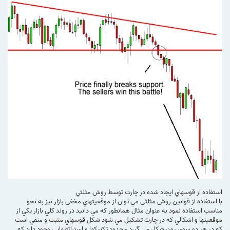
استفاده از قوسهاي ايجاد شده در چارت توسط روش مثلثي
با استفاده از قوانين روش مثلثي مي توان از موقعيتهاي مخفي بازار نيز به نحو
مناسب استفاده نمود به عنوان مثال همانطور كه مي دانيد در روند كلي بازار يكي از
موقعيتها و اشكالي كه در چارت تشكيل مي شود شكل قوسهاي مثبت و منفي است
كه در هر دو سوي رون شكل مي گيرد محدود تكنيكها و استراتژيهايي وجود دارد كه