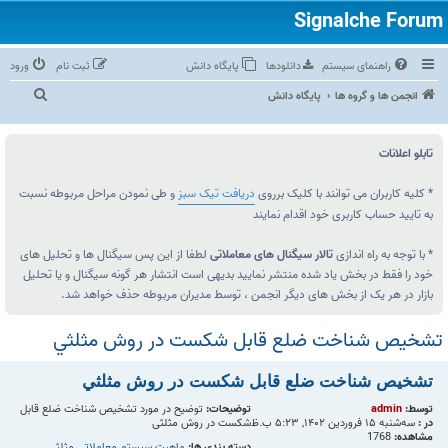
راهنمای سیستم
دانلودها
پایگاه دانش
ثبت نام
ورود
ج
انجمن ها و گروه ها
پایگاه دانش
س
ت‌
تابلو اعلانات
و
ج
* کلیه کاربران می توانند با کلیک برروی
دریافت تیک سبز
و طی نمودن مراحل مربوطه نسبت
به تایید حساب کاربری خود اقدام نمایند
و
* با توجه به راه اندازی
تالار سیگنال های معاملاتی
لطفا از این پس سیگنال ها و تحلیل های
خود را فقط در بخش یاد شده منتشر نمایید بدیهی است انتشار هر گونه سیگنال و یا تحلیل
بازار در هر یک از بخش های دیگر انجمن ، توسط مدیران مربوطه حذف خواهد شد.
تشخيص شناخت ضلع قابل شكست در روش مثلثي
تشخيص شناخت ضلع قابل شكست در روش مثلثي
توسط:
admin
توضیحات:
توضیح در مورد تشخيص شناخت ضلع قابل
در :
سه‌شنبه ۱۵ فروردین ۱۴۰۲, ۵:۲۳ ب.ظ
شكست در روش مثلثي
مشاهده:
1768
دسته بندی ها:
ماهیت سیستم معاملاتی مثلثی