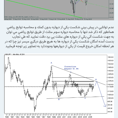
عدم توانايي در پيش بيني شكست يكي از ديواره بدون كمك و محاسبه توابع رياضي
همانطور كه ذكر شد تنها با محاسبه ديواره سوم مثلث از طريق توابع رياضي مي توان
به جهت شكست آتي يكي از ديواره هاي مثلث پي برد دقت نماييد كه طي تجارب
بدست آمده امگان شكست يكي از ديواره ها به هيچ طريق ديگري ميسر نيز چرا كه در
هر لحظه امكان خروج قيمت از يكي از ديوارهها وجوددارد به تصاوير زير توجه فرماييد