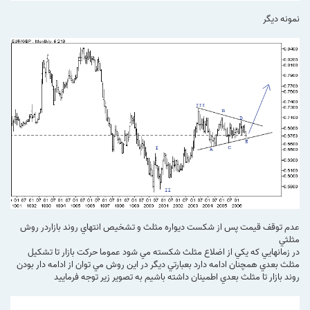
نمونه ديگر
عدم توقف قيمت پس از شكست ديواره مثلث و تشخيص انتهاي روند بازاردر روش
مثلثي
در زمانهايي كه يكي از اضلاع مثلث شكسته مي شود عموما حركت بازار تا تشكيل
مثلث بعدي همچنان ادامه دارد بعبارتي ديگر در اين روش مي توان از ادامه دار بودن
روند بازار تا مثلث بعدي اطمينان داشته باشيم به تصوير زير توجه فرماييد