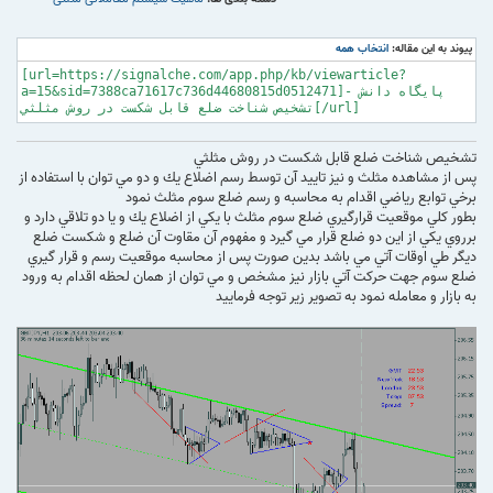
پیوند به این مقاله:
انتخاب همه
[url=https://signalche.com/app.php/kb/viewarticle?
a=15&sid=7388ca71617c736d44680815d0512471]پایگاه دانش -
تشخيص شناخت ضلع قابل شكست در روش مثلثي[/url]
تشخيص شناخت ضلع قابل شكست در روش مثلثي
پس از مشاهده مثلث و نيز تاييد آن توسط رسم اضلاع يك و دو مي توان با استفاده از
برخي توابع رياضي اقدام به محاسبه و رسم ضلع سوم مثلث نمود
بطور كلي موقعيت قرارگيري ضلع سوم مثلث با يكي از اضلاع يك و يا دو تلاقي دارد و
برروي يكي از اين دو ضلع قرار مي گيرد و مفهوم آن مقاوت آن ضلع و شكست ضلع
ديگر طي اوقات آتي مي باشد بدين صورت پس از محاسبه موقعيت رسم و قرار گيري
ضلع سوم جهت حركت آتي بازار نيز مشخص و مي توان از همان لحظه اقدام به ورود
به بازار و معامله نمود به تصوير زير توجه فرماييد