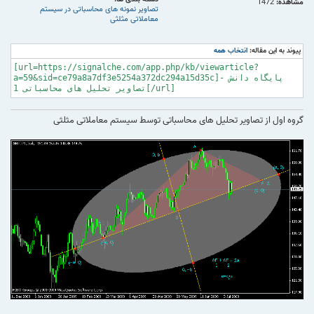
مشاهده:
1472
تصاویر نمونه های محاسباتی در سیستم
معاملاتی مثلثی
پیوند به این مقاله:
انتخاب همه
[url=https://signalche.com/app.php/kb/viewarticle?
a=59&sid=ce79a8a7df3e5254a372dc294a15d35c]پایگاه دانش -
تصاویر تحلیل های محاسباتی 1[/url]
گروه اول از تصاویر تحلیل های محاسباتی توسط سیستم معاملاتی مثلثی