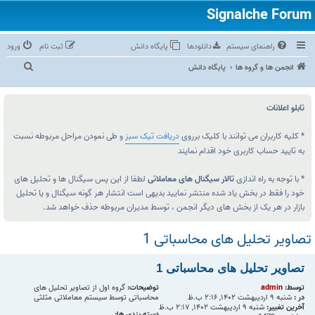
راهنمای سیستم
دانلودها
پایگاه دانش
ثبت نام
ورود
ج
انجمن ها و گروه ها
پایگاه دانش
س
ت‌
تابلو اعلانات
و
ج
* کلیه کاربران می توانند با کلیک برروی
دریافت تیک سبز
و طی نمودن مراحل مربوطه نسبت
به تایید حساب کاربری خود اقدام نمایند
و
* با توجه به راه اندازی
تالار سیگنال های معاملاتی
لطفا از این پس سیگنال ها و تحلیل های
خود را فقط در بخش یاد شده منتشر نمایید بدیهی است انتشار هر گونه سیگنال و یا تحلیل
بازار در هر یک از بخش های دیگر انجمن ، توسط مدیران مربوطه حذف خواهد شد.
تصاویر تحلیل های محاسباتی 1
تصاویر تحلیل های محاسباتی 1
توسط:
admin
توضیحات:
گروه اول از تصاویر تحلیل های
در :
شنبه ۹ اردیبهشت ۱۴۰۲, ۲:۱۶ ب.ظ
محاسباتی توسط سیستم معاملاتی مثلثی
آخرین تغییر:
شنبه ۹ اردیبهشت ۱۴۰۲, ۲:۱۷ ب.ظ
دسته بندی ها: