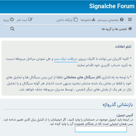
راهنمای سیستم
دانلودها
پایگاه دانش
ثبت نام
ورود
ج
انجمن ها و گروه ها
س
ت‌
تابلو اعلانات
و
ج
* کلیه کاربران می توانند با کلیک برروی
دریافت تیک سبز
و طی نمودن مراحل مربوطه نسبت
به تایید حساب کاربری خود اقدام نمایند
و
* با توجه به راه اندازی
تالار سیگنال های معاملاتی
لطفا از این پس سیگنال ها و تحلیل های
خود را فقط در بخش یاد شده منتشر نمایید بدیهی است انتشار هر گونه سیگنال و یا تحلیل
بازار در هر یک از بخش های دیگر انجمن ، توسط مدیران مربوطه حذف خواهد شد.
بازنشانی گذرواژه
آدرس ایمیل:
در اینجا باید ایمیل موجود در حسابتان را وارد کنید، اگر ایمیلتان را از کنترل پنل کاربر تغییر نداده اید،
پس همان ایمیلی است که در هنگام عضویت آن را وارد کرده اید.