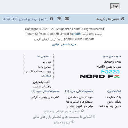
انجمن ها و گروه ها
تمام زمان ها بر اساس
UTC+04:30
Copyright © 2023 - 2026 ُSignalche Forum All rights reserved.
توسعه یافته توسط
phpBB
® Forum Software © phpBB Limited
phpBB Persian Support. با پشتیبانی از زبان فارسی
حریم شخصی
|
قوانین
سایت های مفید
دسترسی ها
khamesi.com
ثبت‌نام
ورود به کابین Nordfx
تماس با ما
ورود به حساب کاربری
امکانات
دانلود اپلیکیشن
راهنمای سیستم
امکانات ویژه
محصولات قابل خرید (1)
محصولات قابل خرید (2)
بانک دانلودها
سیستم های معاملاتی
کتاب های بورس ، فارکس
پایگاه دانش
اندیکاتورها و اسکپرت ها
معرفی وبسایت شما
فیلم های آموزش بورس
© انجمن های آموزشی و مرجع
© آشنایی با سیستم های تحلیلی بازار های مالی
© ایران و جهان