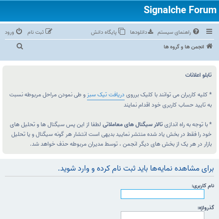
راهنمای سیستم
دانلودها
پایگاه دانش
ثبت نام
ورود
ج
انجمن ها و گروه ها
س
ت‌
تابلو اعلانات
و
ج
* کلیه کاربران می توانند با کلیک برروی
دریافت تیک سبز
و طی نمودن مراحل مربوطه نسبت
به تایید حساب کاربری خود اقدام نمایند
و
* با توجه به راه اندازی
تالار سیگنال های معاملاتی
لطفا از این پس سیگنال ها و تحلیل های
خود را فقط در بخش یاد شده منتشر نمایید بدیهی است انتشار هر گونه سیگنال و یا تحلیل
بازار در هر یک از بخش های دیگر انجمن ، توسط مدیران مربوطه حذف خواهد شد.
برای مشاهده نمایه‌ها باید ثبت نام کرده و وارد شوید.
نام کاربری:
گذرواژه: