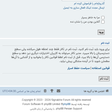
گذرواژه‌ام را فراموش کرده ام
ارسال مجدد لینک فعال سازی به ایمیل
مرا به خاطر بسپار
آنلاین بودن من را نشان نده
ثبت نام
برای ورود باید ثبت نام کنید، ثبت نام در تالار فقط چند لحظه طول میکشد ولی سطح
دسترسیتان را بالا میبرد. مدیر تالار میتواند به کاربران اختیارات دیگری نیز دهد و سطح
دسترسی آن‌ها را بالا ببرد، قبل از ثبت نام لطفا قوانین تالار را بخوانید و از آشنایی با آن‌ها
مطمئن شوید تا در آینده مشکلی پیش نیاید.
قوانین استفاده
|
سیاست حفظ اسرار
ثبت نام
انجمن ها و گروه ها
تمام زمان ها بر اساس
UTC+04:30
Copyright © 2023 - 2026 ُSignalche Forum All rights reserved.
توسعه یافته توسط
phpBB
® Forum Software © phpBB Limited
phpBB Persian Support. با پشتیبانی از زبان فارسی