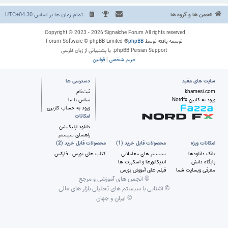
انجمن ها و گروه ها
تمام زمان ها بر اساس
UTC+04:30
Copyright © 2023 - 2026 ُSignalche Forum All rights reserved.
توسعه یافته توسط
phpBB
® Forum Software © phpBB Limited
phpBB Persian Support. با پشتیبانی از زبان فارسی
حریم شخصی
|
قوانین
سایت های مفید
دسترسی ها
khamesi.com
ثبت‌نام
ورود به کابین Nordfx
تماس با ما
ورود به حساب کاربری
امکانات
دانلود اپلیکیشن
راهنمای سیستم
امکانات ویژه
محصولات قابل خرید (1)
محصولات قابل خرید (2)
بانک دانلودها
سیستم های معاملاتی
کتاب های بورس ، فارکس
پایگاه دانش
اندیکاتورها و اسکپرت ها
معرفی وبسایت شما
فیلم های آموزش بورس
© انجمن های آموزشی و مرجع
© آشنایی با سیستم های تحلیلی بازار های مالی
© ایران و جهان