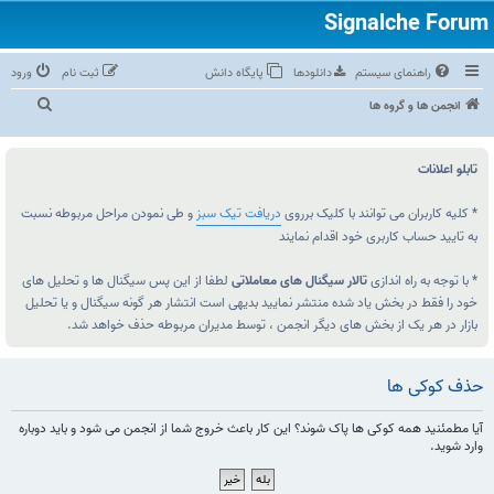
راهنمای سیستم
دانلودها
پایگاه دانش
ثبت نام
ورود
ج
انجمن ها و گروه ها
س
ت‌
تابلو اعلانات
و
ج
* کلیه کاربران می توانند با کلیک برروی
دریافت تیک سبز
و طی نمودن مراحل مربوطه نسبت
به تایید حساب کاربری خود اقدام نمایند
و
* با توجه به راه اندازی
تالار سیگنال های معاملاتی
لطفا از این پس سیگنال ها و تحلیل های
خود را فقط در بخش یاد شده منتشر نمایید بدیهی است انتشار هر گونه سیگنال و یا تحلیل
بازار در هر یک از بخش های دیگر انجمن ، توسط مدیران مربوطه حذف خواهد شد.
حذف کوکی ها
آیا مطمئنید همه کوکی ها پاک شوند؟ این کار باعث خروج شما از انجمن می شود و باید دوباره
وارد شوید.